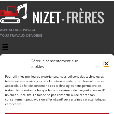
ASPHALTAGE, PAVAGE
TOUS TRAVAUX DE VOIRIE
Menu
TVA : BE 0460.566.193
Gérer le consentement aux
Agréation classe 1 catégorie C5-1G5
cookies
Agréation classe 2 catégorie C1
Pour offrir les meilleures expériences, nous utilisons des technologies
telles que les cookies pour stocker et/ou accéder aux informations des
Numéros d’agréation : 28842
appareils. Le fait de consentir à ces technologies nous permettra de
traiter des données telles que le comportement de navigation ou les ID
NIZET FRÈRES
uniques sur ce site. Le fait de ne pas consentir ou de retirer son
consentement peut avoir un effet négatif sur certaines caractéristiques
35, rue du château d’eau
et fonctions.
B- 4680 Oupeye