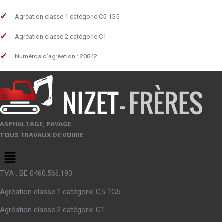
Agréation classe 1 catégorie C5-1G5
Agréation classe 2 catégorie C1
Numéros d’agréation : 28842
ASPHALTAGE, PAVAGE
TOUS TRAVAUX DE VOIRIE
Menu
TVA : BE 0460.566.193
Agréation classe 1 catégorie C5-1G5
Agréation classe 2 catégorie C1