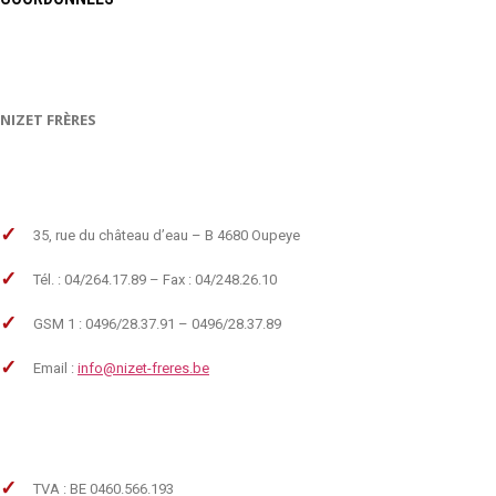
NIZET FRÈRES
35, rue du château d’eau – B 4680 Oupeye
Tél. : 04/264.17.89 – Fax : 04/248.26.10
GSM 1 : 0496/28.37.91 – 0496/28.37.89
Email :
info@nizet-freres.be
TVA : BE 0460.566.193